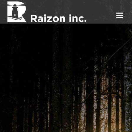
コ
ン
テ
ン
ツ
へ
ス
キ
ッ
プ