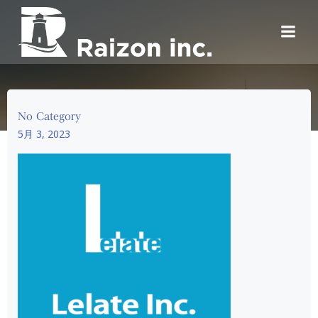
コ
ン
テ
ン
ツ
へ
ス
No Category
キ
5月 3, 2023
ッ
プ