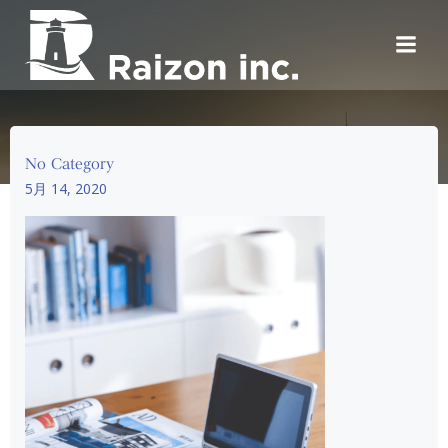
コ
ン
テ
ン
ツ
へ
ス
No Category
キ
5月 14, 2020
ッ
プ